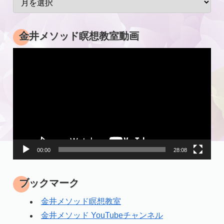
金井メソッド瞑想教室動画
動
画
プ
レ
ー
ヤ
ー
00:00
28:08
ブックマーク
金井メソッド瞑想教室
金井メソッド YouTubeチャンネル