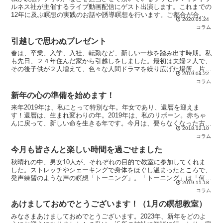
ルネス社が主催するライブ動画配信にゲスト出演します。これまでの
12年に及ぶ瞑想の実践のお話や誘導瞑想を行います。ご都合が合え
2020.05.24
ば是非ご覧ください。■ 日時 28日木曜日19時から約...
コラム
引越しで思わぬプレゼント
春は、卒業、入学、入社、転勤など、新しい一歩を踏み出す時期。私
も先日、２４年住んだ家から引越しをしました。最初は夫婦２人で、
その後子供が２人増えて、色々な人間ドラマを繰り広げた場所。片付
2019.04.22
け中に思い出グッズを見つけ、その時の思い出に浸り、図ら...
コラム
新年の心の準備を始めます！
来年2019年は、私にとって特別な年。年女であり、還暦を迎えま
す！還暦は、生まれ変わりの年。2019年は、私のリボーン。赤ちゃ
んに戻って、新しい命を生きる年です。今月は、要らなくなった古い
2018.12.10
ものをぜーんぶ断捨離して、ポーンと世界に出て行く準備...
コラム
今月も皆さんと楽しい時間を過ごせました
秋晴れの中、男女10人が、それぞれの目的で教室に参加してくれま
した。ストレッチやシェーキングで身体をほぐし温まったところで、
発声練習のような声の瞑想「トーニング」。「トーニング」は「何故
2019.11.18
か気持ち良い」と多くの方がおっしゃいます。歌って踊って...
コラム
あけましておめでとうございます！（1月の瞑想教室）
みなさまあけましておめでとうございます。2023年、新年をどのよ